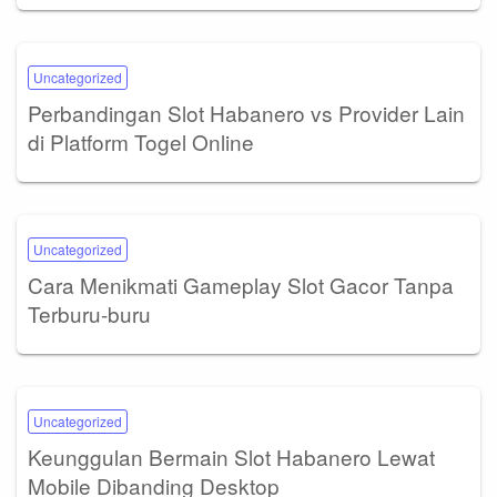
Uncategorized
Perbandingan Slot Habanero vs Provider Lain
di Platform Togel Online
Uncategorized
Cara Menikmati Gameplay Slot Gacor Tanpa
Terburu-buru
Uncategorized
Keunggulan Bermain Slot Habanero Lewat
Mobile Dibanding Desktop