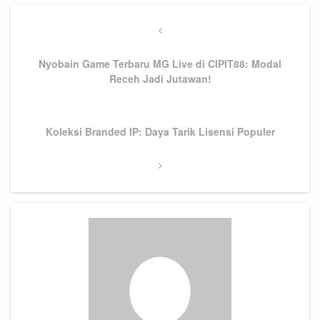
Post
navigation
Previous
Post
Nyobain Game Terbaru MG Live di CIPIT88: Modal
Receh Jadi Jutawan!
Next
Koleksi Branded IP: Daya Tarik Lisensi Populer
Post