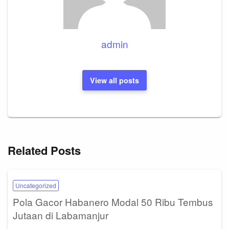
admin
View all posts
Related Posts
Uncategorized
Pola Gacor Habanero Modal 50 Ribu Tembus
Jutaan di Labamanjur