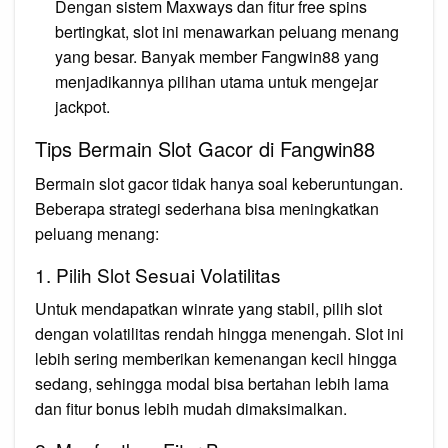
Dengan sistem Maxways dan fitur free spins
bertingkat, slot ini menawarkan peluang menang
yang besar. Banyak member Fangwin88 yang
menjadikannya pilihan utama untuk mengejar
jackpot.
Tips Bermain Slot Gacor di Fangwin88
Bermain slot gacor tidak hanya soal keberuntungan.
Beberapa strategi sederhana bisa meningkatkan
peluang menang:
1. Pilih Slot Sesuai Volatilitas
Untuk mendapatkan winrate yang stabil, pilih slot
dengan volatilitas rendah hingga menengah. Slot ini
lebih sering memberikan kemenangan kecil hingga
sedang, sehingga modal bisa bertahan lebih lama
dan fitur bonus lebih mudah dimaksimalkan.