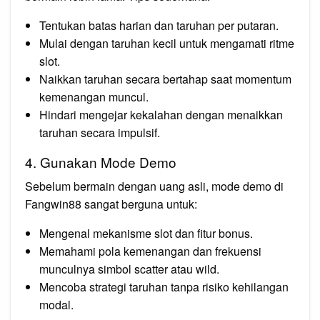
Tentukan batas harian dan taruhan per putaran.
Mulai dengan taruhan kecil untuk mengamati ritme
slot.
Naikkan taruhan secara bertahap saat momentum
kemenangan muncul.
Hindari mengejar kekalahan dengan menaikkan
taruhan secara impulsif.
4. Gunakan Mode Demo
Sebelum bermain dengan uang asli, mode demo di
Fangwin88 sangat berguna untuk:
Mengenal mekanisme slot dan fitur bonus.
Memahami pola kemenangan dan frekuensi
munculnya simbol scatter atau wild.
Mencoba strategi taruhan tanpa risiko kehilangan
modal.