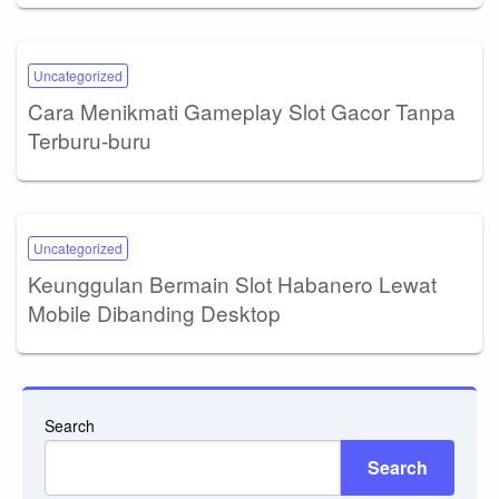
Uncategorized
Cara Menikmati Gameplay Slot Gacor Tanpa
Terburu-buru
Uncategorized
Keunggulan Bermain Slot Habanero Lewat
Mobile Dibanding Desktop
Search
Search