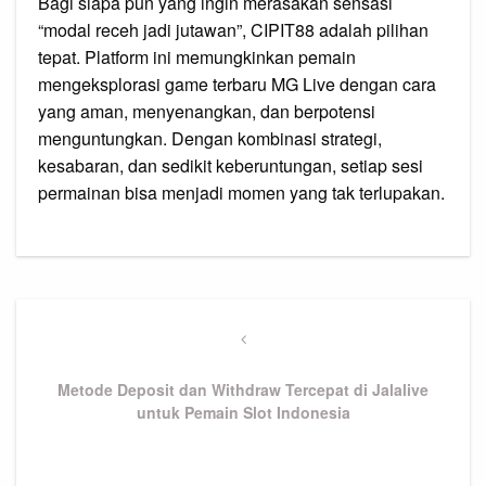
Bagi siapa pun yang ingin merasakan sensasi
“modal receh jadi jutawan”, CIPIT88 adalah pilihan
tepat. Platform ini memungkinkan pemain
mengeksplorasi game terbaru MG Live dengan cara
yang aman, menyenangkan, dan berpotensi
menguntungkan. Dengan kombinasi strategi,
kesabaran, dan sedikit keberuntungan, setiap sesi
permainan bisa menjadi momen yang tak terlupakan.
Post
navigation
Previous
Post
Metode Deposit dan Withdraw Tercepat di Jalalive
untuk Pemain Slot Indonesia