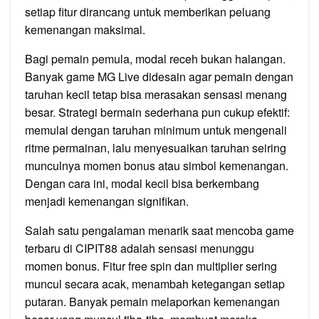
setiap fitur dirancang untuk memberikan peluang
kemenangan maksimal.
Bagi pemain pemula, modal receh bukan halangan.
Banyak game MG Live didesain agar pemain dengan
taruhan kecil tetap bisa merasakan sensasi menang
besar. Strategi bermain sederhana pun cukup efektif:
memulai dengan taruhan minimum untuk mengenali
ritme permainan, lalu menyesuaikan taruhan seiring
munculnya momen bonus atau simbol kemenangan.
Dengan cara ini, modal kecil bisa berkembang
menjadi kemenangan signifikan.
Salah satu pengalaman menarik saat mencoba game
terbaru di CIPIT88 adalah sensasi menunggu
momen bonus. Fitur free spin dan multiplier sering
muncul secara acak, menambah ketegangan setiap
putaran. Banyak pemain melaporkan kemenangan