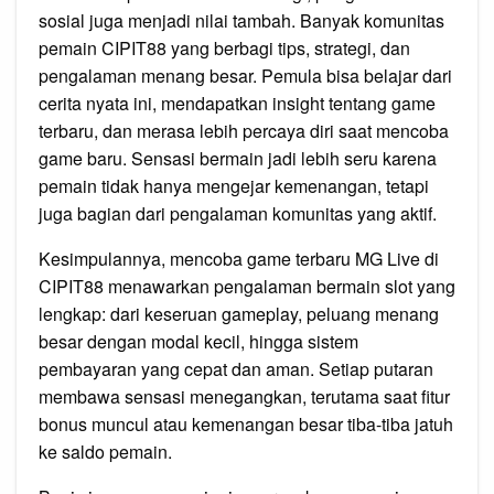
sosial juga menjadi nilai tambah. Banyak komunitas
pemain CIPIT88 yang berbagi tips, strategi, dan
pengalaman menang besar. Pemula bisa belajar dari
cerita nyata ini, mendapatkan insight tentang game
terbaru, dan merasa lebih percaya diri saat mencoba
game baru. Sensasi bermain jadi lebih seru karena
pemain tidak hanya mengejar kemenangan, tetapi
juga bagian dari pengalaman komunitas yang aktif.
Kesimpulannya, mencoba game terbaru MG Live di
CIPIT88 menawarkan pengalaman bermain slot yang
lengkap: dari keseruan gameplay, peluang menang
besar dengan modal kecil, hingga sistem
pembayaran yang cepat dan aman. Setiap putaran
membawa sensasi menegangkan, terutama saat fitur
bonus muncul atau kemenangan besar tiba-tiba jatuh
ke saldo pemain.