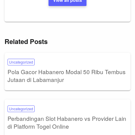
Related Posts
Uncategorized
Pola Gacor Habanero Modal 50 Ribu Tembus
Jutaan di Labamanjur
Uncategorized
Perbandingan Slot Habanero vs Provider Lain
di Platform Togel Online