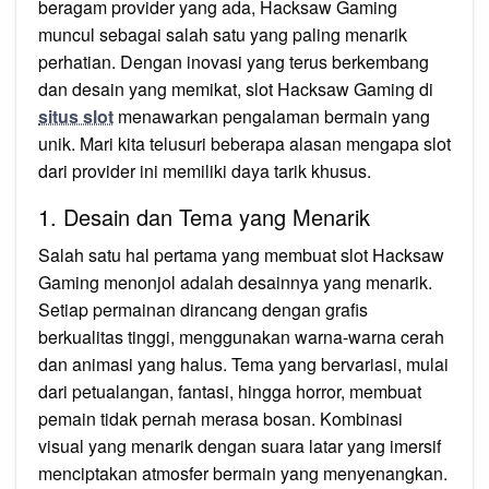
beragam provider yang ada, Hacksaw Gaming
muncul sebagai salah satu yang paling menarik
perhatian. Dengan inovasi yang terus berkembang
dan desain yang memikat, slot Hacksaw Gaming di
situs slot
menawarkan pengalaman bermain yang
unik. Mari kita telusuri beberapa alasan mengapa slot
dari provider ini memiliki daya tarik khusus.
1. Desain dan Tema yang Menarik
Salah satu hal pertama yang membuat slot Hacksaw
Gaming menonjol adalah desainnya yang menarik.
Setiap permainan dirancang dengan grafis
berkualitas tinggi, menggunakan warna-warna cerah
dan animasi yang halus. Tema yang bervariasi, mulai
dari petualangan, fantasi, hingga horror, membuat
pemain tidak pernah merasa bosan. Kombinasi
visual yang menarik dengan suara latar yang imersif
menciptakan atmosfer bermain yang menyenangkan.