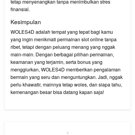
tetap menyenangkan tanpa menimbulkan stres
finansial.
Kesimpulan
WOLES4D adalah tempat yang tepat bagi kamu
yang ingin menikmati permainan slot online tanpa
ribet, tetapi dengan peluang menang yang nggak
main-main. Dengan berbagai pilihan permainan,
keamanan yang terjamin, serta bonus yang
menggiurkan, WOLES4D memberikan pengalaman
bermain yang seru dan menguntungkan. Jadi, nggak
perlu khawatir, mainnya tetap woles, dan siapa tahu,
kemenangan besar bisa datang kapan saja!
Post
navigation
Previous