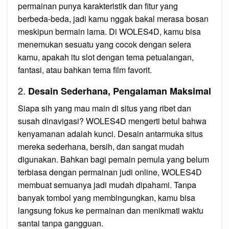
permainan punya karakteristik dan fitur yang
berbeda-beda, jadi kamu nggak bakal merasa bosan
meskipun bermain lama. Di WOLES4D, kamu bisa
menemukan sesuatu yang cocok dengan selera
kamu, apakah itu slot dengan tema petualangan,
fantasi, atau bahkan tema film favorit.
2.
Desain Sederhana, Pengalaman Maksimal
Siapa sih yang mau main di situs yang ribet dan
susah dinavigasi? WOLES4D mengerti betul bahwa
kenyamanan adalah kunci. Desain antarmuka situs
mereka sederhana, bersih, dan sangat mudah
digunakan. Bahkan bagi pemain pemula yang belum
terbiasa dengan permainan judi online, WOLES4D
membuat semuanya jadi mudah dipahami. Tanpa
banyak tombol yang membingungkan, kamu bisa
langsung fokus ke permainan dan menikmati waktu
santai tanpa gangguan.