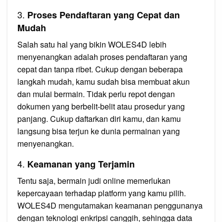
3.
Proses Pendaftaran yang Cepat dan
Mudah
Salah satu hal yang bikin WOLES4D lebih
menyenangkan adalah proses pendaftaran yang
cepat dan tanpa ribet. Cukup dengan beberapa
langkah mudah, kamu sudah bisa membuat akun
dan mulai bermain. Tidak perlu repot dengan
dokumen yang berbelit-belit atau prosedur yang
panjang. Cukup daftarkan diri kamu, dan kamu
langsung bisa terjun ke dunia permainan yang
menyenangkan.
4.
Keamanan yang Terjamin
Tentu saja, bermain judi online memerlukan
kepercayaan terhadap platform yang kamu pilih.
WOLES4D mengutamakan keamanan penggunanya
dengan teknologi enkripsi canggih, sehingga data