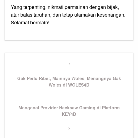
Yang terpenting, nikmati permainan dengan bijak,
atur batas taruhan, dan tetap utamakan kesenangan.
Selamat bermain!
Post
navigation
Previous
Post
Gak Perlu Ribet, Mainnya Woles, Menangnya Gak
Woles di WOLES4D
Next
Mengenal Provider Hacksaw Gaming di Platform
Post
KEY4D