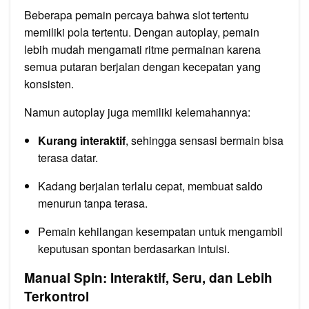
Beberapa pemain percaya bahwa slot tertentu
memiliki pola tertentu. Dengan autoplay, pemain
lebih mudah mengamati ritme permainan karena
semua putaran berjalan dengan kecepatan yang
konsisten.
Namun autoplay juga memiliki kelemahannya:
Kurang interaktif
, sehingga sensasi bermain bisa
terasa datar.
Kadang berjalan terlalu cepat, membuat saldo
menurun tanpa terasa.
Pemain kehilangan kesempatan untuk mengambil
keputusan spontan berdasarkan intuisi.
Manual Spin: Interaktif, Seru, dan Lebih
Terkontrol