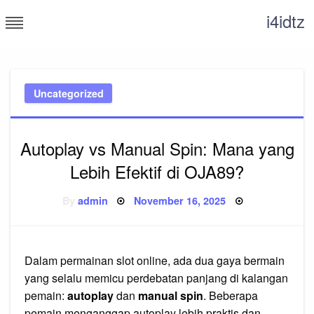
Skip
i4idtz
to
content
Uncategorized
Autoplay vs Manual Spin: Mana yang
Lebih Efektif di OJA89?
Posted
By
admin
November 16, 2025
on
Dalam permainan slot online, ada dua gaya bermain
yang selalu memicu perdebatan panjang di kalangan
pemain:
autoplay
dan
manual spin
. Beberapa
pemain menganggap autoplay lebih praktis dan