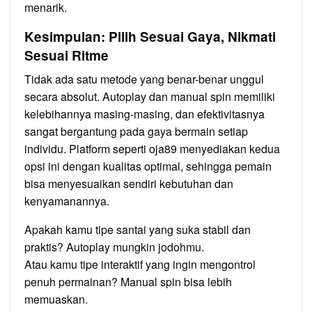
menarik.
Kesimpulan: Pilih Sesuai Gaya, Nikmati
Sesuai Ritme
Tidak ada satu metode yang benar-benar unggul
secara absolut. Autoplay dan manual spin memiliki
kelebihannya masing-masing, dan efektivitasnya
sangat bergantung pada gaya bermain setiap
individu. Platform seperti oja89 menyediakan kedua
opsi ini dengan kualitas optimal, sehingga pemain
bisa menyesuaikan sendiri kebutuhan dan
kenyamanannya.
Apakah kamu tipe santai yang suka stabil dan
praktis? Autoplay mungkin jodohmu.
Atau kamu tipe interaktif yang ingin mengontrol
penuh permainan? Manual spin bisa lebih
memuaskan.