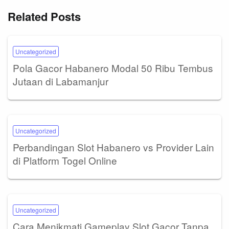
Related Posts
Uncategorized
Pola Gacor Habanero Modal 50 Ribu Tembus
Jutaan di Labamanjur
Uncategorized
Perbandingan Slot Habanero vs Provider Lain
di Platform Togel Online
Uncategorized
Cara Menikmati Gameplay Slot Gacor Tanpa