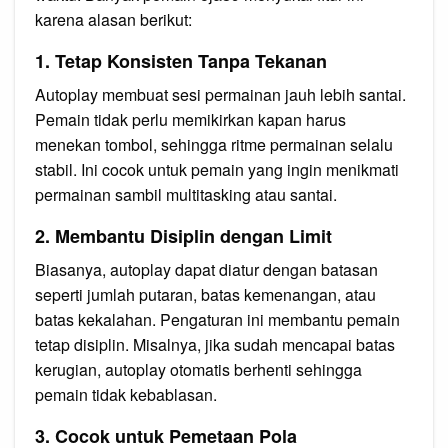
karena alasan berikut:
1. Tetap Konsisten Tanpa Tekanan
Autoplay membuat sesi permainan jauh lebih santai.
Pemain tidak perlu memikirkan kapan harus
menekan tombol, sehingga ritme permainan selalu
stabil. Ini cocok untuk pemain yang ingin menikmati
permainan sambil multitasking atau santai.
2. Membantu Disiplin dengan Limit
Biasanya, autoplay dapat diatur dengan batasan
seperti jumlah putaran, batas kemenangan, atau
batas kekalahan. Pengaturan ini membantu pemain
tetap disiplin. Misalnya, jika sudah mencapai batas
kerugian, autoplay otomatis berhenti sehingga
pemain tidak kebablasan.
3. Cocok untuk Pemetaan Pola