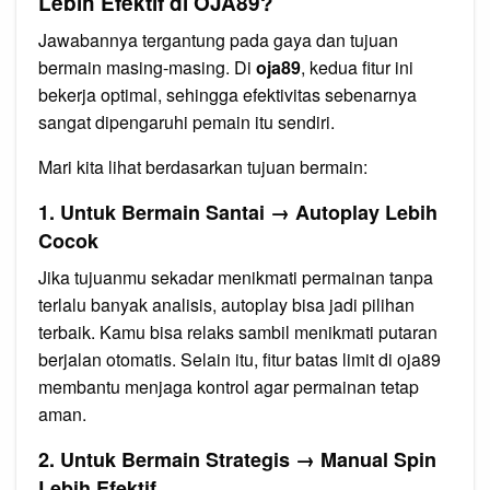
Lebih Efektif di OJA89?
Jawabannya tergantung pada gaya dan tujuan
bermain masing-masing. Di
oja89
, kedua fitur ini
bekerja optimal, sehingga efektivitas sebenarnya
sangat dipengaruhi pemain itu sendiri.
Mari kita lihat berdasarkan tujuan bermain:
1. Untuk Bermain Santai → Autoplay Lebih
Cocok
Jika tujuanmu sekadar menikmati permainan tanpa
terlalu banyak analisis, autoplay bisa jadi pilihan
terbaik. Kamu bisa relaks sambil menikmati putaran
berjalan otomatis. Selain itu, fitur batas limit di oja89
membantu menjaga kontrol agar permainan tetap
aman.
2. Untuk Bermain Strategis → Manual Spin
Lebih Efektif