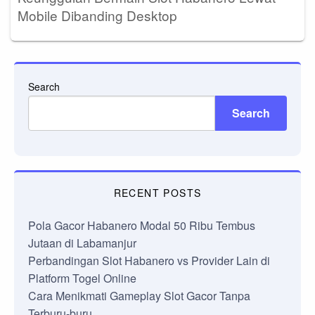
Mobile Dibanding Desktop
Search
Search
RECENT POSTS
Pola Gacor Habanero Modal 50 Ribu Tembus
Jutaan di Labamanjur
Perbandingan Slot Habanero vs Provider Lain di
Platform Togel Online
Cara Menikmati Gameplay Slot Gacor Tanpa
Terburu-buru