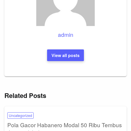
admin
View all posts
Related Posts
Uncategorized
Pola Gacor Habanero Modal 50 Ribu Tembus