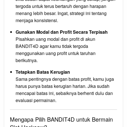
tergoda untuk terus bertaruh dengan harapan
menang lebih besar. Ingat, strategi ini tentang
menjaga konsistensi.
Gunakan Modal dan Profit Secara Terpisah
Pisahkan uang modal dan profit di akun
BANDIT4D agar kamu tidak tergoda
menggunakan uang profit untuk taruhan
berikutnya.
Tetapkan Batas Kerugian
Sama pentingnya dengan batas profit, kamu juga
harus punya batas kerugian harian. Jika sudah
mencapai batas ini, sebaiknya berhenti dulu dan
evaluasi permainan.
Mengapa Pilih BANDIT4D untuk Bermain