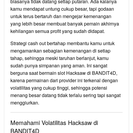
biasanya tidak datang setiap putaran. Ada kalanya
kamu mendapat untung cukup besar, tapi godaan
untuk terus bertaruh dan mengejar kemenangan
yang lebih besar membuat banyak pemain akhirnya
kehilangan semua profit yang sudah didapat.
Strategi cash out bertahap membantu kamu untuk
mengamankan sebagian kemenangan di setiap
tahap, sehingga meski taruhan berlanjut, kamu
sudah punya simpanan yang aman. Ini sangat
berguna saat bermain slot Hacksaw di BANDIT4D,
karena permainan dari provider ini terkenal dengan
volatilitas yang cukup tinggi, sehingga potensi
menang besar datang tidak terlalu sering tapi sangat
menggiurkan.
Memahami Volatilitas Hacksaw di
BANDIT4D