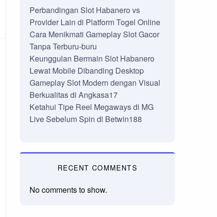
Perbandingan Slot Habanero vs
Provider Lain di Platform Togel Online
Cara Menikmati Gameplay Slot Gacor
Tanpa Terburu-buru
Keunggulan Bermain Slot Habanero
Lewat Mobile Dibanding Desktop
Gameplay Slot Modern dengan Visual
Berkualitas di Angkasa17
Ketahui Tipe Reel Megaways di MG
Live Sebelum Spin di Betwin188
RECENT COMMENTS
No comments to show.