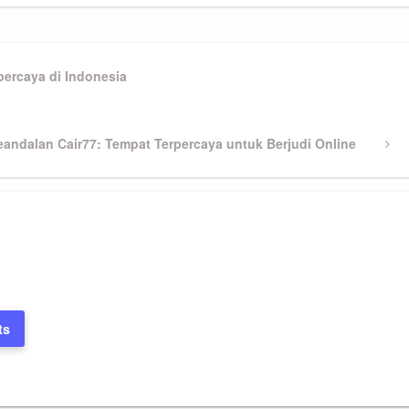
percaya di Indonesia
ndalan Cair77: Tempat Terpercaya untuk Berjudi Online
ts