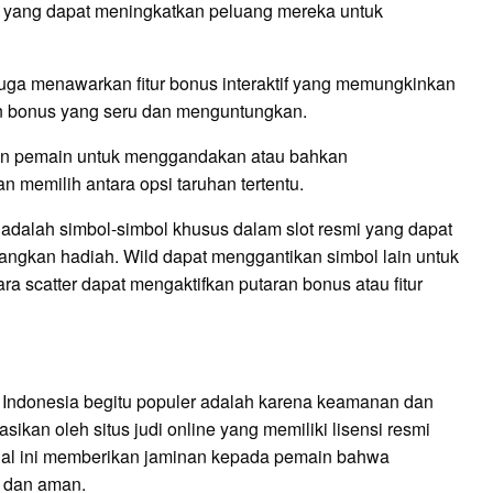
 yang dapat meningkatkan peluang mereka untuk
 juga menawarkan fitur bonus interaktif yang memungkinkan
an bonus yang seru dan menguntungkan.
an pemain untuk menggandakan atau bahkan
memilih antara opsi taruhan tertentu.
er adalah simbol-simbol khusus dalam slot resmi yang dapat
gkan hadiah. Wild dapat menggantikan simbol lain untuk
scatter dapat mengaktifkan putaran bonus atau fitur
 Indonesia begitu populer adalah karena keamanan dan
sikan oleh situs judi online yang memiliki lisensi resmi
. Hal ini memberikan jaminan kepada pemain bahwa
 dan aman.