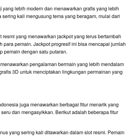
i
yang lebih modern dan menawarkan grafis yang lebih
ka sering kali mengusung tema yang beragam, mulai dari
slot resmi yang menawarkan jackpot yang terus bertambah
h para pemain. Jackpot progresif ini bisa mencapai jumlah
p pemain dengan satu putaran.
yang menawarkan pengalaman bermain yang lebih mendalam
grafis 3D untuk menciptakan lingkungan permainan yang
Indonesia juga menawarkan berbagai fitur menarik yang
eru dan mengasyikkan. Berikut adalah beberapa fitur
bonus yang sering kali ditawarkan dalam slot resmi. Pemain