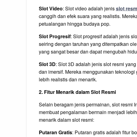
Slot Video
: Slot video adalah jenis
slot resm
canggih dan efek suara yang realistis. Mere
petualangan hingga budaya pop.
Slot Progresif
: Slot progresif adalah jenis 
seiring dengan taruhan yang ditempatkan ole
yang sangat besar dan dapat mengubah hidu
Slot 3D
: Slot 3D adalah jenis slot resmi 
dan imersif. Mereka menggunakan teknologi 
lebih realistis dan menarik.
2. Fitur Menarik dalam Slot Resmi
Selain beragam jenis permainan, slot resmi 
membuat pengalaman bermain menjadi lebih s
menarik dalam slot resmi:
Putaran Gratis
: Putaran gratis adalah fitur 