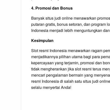
4. Promosi dan Bonus
Banyak situs judi online menawarkan promo
putaran gratis, bonus setoran, dan program l
Indonesia menjadi lebih menguntungkan da
Kesimpulan
Slot resmi Indonesia menawarkan ragam perma
menjadikannya pilihan utama bagi para pema
kepercayaan yang terjamin, promosi dan bon
tidak mengherankan jika slot resmi terus me
mencari pengalaman bermain yang menyenan
resmi Indonesia di salah satu situs judi on
selalu menyertai Anda!