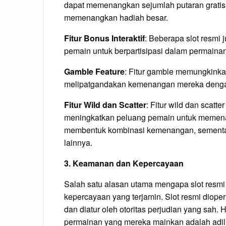
dapat memenangkan sejumlah putaran gratis
memenangkan hadiah besar.
Fitur Bonus Interaktif
: Beberapa slot resmi
pemain untuk berpartisipasi dalam permain
Gamble Feature
: Fitur gamble memungkink
melipatgandakan kemenangan mereka dengan 
Fitur Wild dan Scatter
: Fitur wild dan scatt
meningkatkan peluang pemain untuk memenan
membentuk kombinasi kemenangan, sementara 
lainnya.
3. Keamanan dan Kepercayaan
Salah satu alasan utama mengapa slot resmi
kepercayaan yang terjamin. Slot resmi diopera
dan diatur oleh otoritas perjudian yang sah
permainan yang mereka mainkan adalah adil