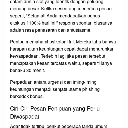
dalam dunia slot yang identik dengan peluang
menang besar. Ketika seseorang menerima pesan
seperti, “Selamat! Anda mendapatkan bonus
eksklusif 100% hari ini,” respons spontan biasanya
adalah rasa penasaran dan antusiasme.
Penipu memahami psikologi ini. Mereka tahu bahwa
harapan akan keuntungan cepat dapat menurunkan
kewaspadaan. Terlebih lagi jika pesan tersebut
menciptakan kesan terbatas waktu, seperti “Hanya
berlaku 30 menit.”
Perpaduan antara urgensi dan iming-iming
keuntungan menjadi senjata utama phishing
berkedok bonus.
Ciri-Ciri Pesan Penipuan yang Perlu
Diwaspadai
Agar tidak tertipu, berikut beberapa tanda umum