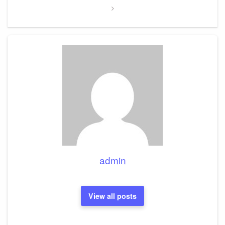
admin
View all posts