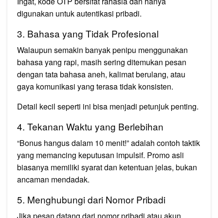
Ingat, kode OTP bersifat rahasia dan hanya
digunakan untuk autentikasi pribadi.
3. Bahasa yang Tidak Profesional
Walaupun semakin banyak penipu menggunakan
bahasa yang rapi, masih sering ditemukan pesan
dengan tata bahasa aneh, kalimat berulang, atau
gaya komunikasi yang terasa tidak konsisten.
Detail kecil seperti ini bisa menjadi petunjuk penting.
4. Tekanan Waktu yang Berlebihan
“Bonus hangus dalam 10 menit!” adalah contoh taktik
yang memancing keputusan impulsif. Promo asli
biasanya memiliki syarat dan ketentuan jelas, bukan
ancaman mendadak.
5. Menghubungi dari Nomor Pribadi
Jika pesan datang dari nomor pribadi atau akun