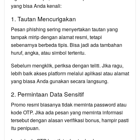
yang bisa Anda kenali:
1. Tautan Mencurigakan
Pesan phishing sering menyertakan tautan yang
tampak mirip dengan alamat resmi, tetapi
sebenarnya berbeda tipis. Bisa jadi ada tambahan
huruf, angka, atau simbol tertentu.
Sebelum mengklik, periksa dengan teliti. Jika ragu,
lebih baik akses platform melalui aplikasi atau alamat
yang biasa Anda gunakan secara langsung.
2. Permintaan Data Sensitif
Promo resmi biasanya tidak meminta password atau
kode OTP. Jika ada pesan yang meminta informasi
tersebut dengan alasan verifikasi bonus, hampir pasti
itu penipuan.