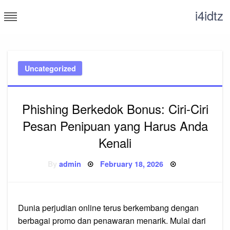
Skip
i4idtz
to
content
Uncategorized
Phishing Berkedok Bonus: Ciri-Ciri
Pesan Penipuan yang Harus Anda
Kenali
Posted
By
admin
February 18, 2026
on
Dunia perjudian online terus berkembang dengan
berbagai promo dan penawaran menarik. Mulai dari