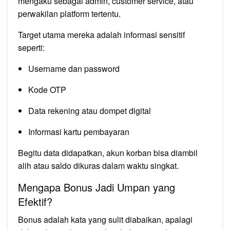
mengaku sebagai admin, customer service, atau
perwakilan platform tertentu.
Target utama mereka adalah informasi sensitif
seperti:
Username dan password
Kode OTP
Data rekening atau dompet digital
Informasi kartu pembayaran
Begitu data didapatkan, akun korban bisa diambil
alih atau saldo dikuras dalam waktu singkat.
Mengapa Bonus Jadi Umpan yang
Efektif?
Bonus adalah kata yang sulit diabaikan, apalagi