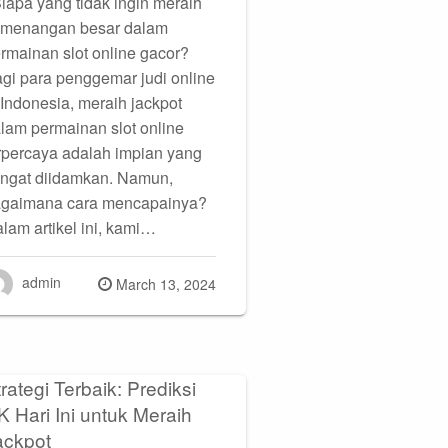
apa yang tidak ingin meraih
menangan besar dalam
rmainan slot online gacor?
gi para penggemar judi online
 Indonesia, meraih jackpot
lam permainan slot online
rpercaya adalah impian yang
ngat diidamkan. Namun,
gaimana cara mencapainya?
lam artikel ini, kami…
admin
Posted
March 13, 2024
on
rategi Terbaik: Prediksi
K Hari Ini untuk Meraih
ackpot