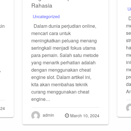
Rahasia
U
Uncategorized
Da
me
kin
Dalam dunia perjudian online,
se
mencari cara untuk
st
meningkatkan peluang menang
ha
seringkali menjadi fokus utama
me
para pemain. Salah satu metode
in
yang menarik perhatian adalah
m
,
dengan menggunakan cheat
pr
engine slot. Dalam artikel ini,
da
kita akan membahas teknik
A
curang menggunakan cheat
engine…
024
admin
Posted
March 10, 2024
on