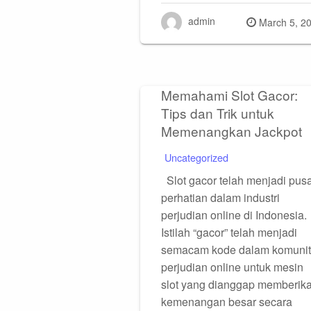
admin
Posted
March 5, 2
on
Memahami Slot Gacor:
Tips dan Trik untuk
Memenangkan Jackpot
Uncategorized
Slot gacor telah menjadi pusa
perhatian dalam industri
perjudian online di Indonesia.
Istilah “gacor” telah menjadi
semacam kode dalam komuni
perjudian online untuk mesin
slot yang dianggap memberik
kemenangan besar secara