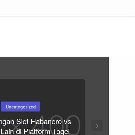
Uncategorized
ngan Slot Habanero vs
 Lain di Platform Togel