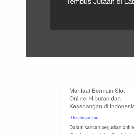
Tembus Jutaan di La
Manfaat Bermain Slot
Online: Hiburan dan
Kesenangan di Indonesi
Uncategorized
Dalam kancah perjudian onlin