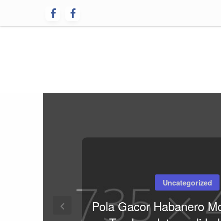
Skip
to
content
Uncategorized
Pola Gacor Habanero Mo