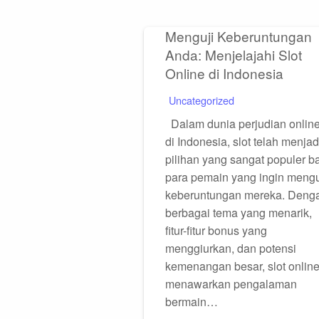
Menguji Keberuntungan
Anda: Menjelajahi Slot
Online di Indonesia
Uncategorized
Dalam dunia perjudian onlin
di Indonesia, slot telah menjad
pilihan yang sangat populer b
para pemain yang ingin mengu
keberuntungan mereka. Deng
berbagai tema yang menarik,
fitur-fitur bonus yang
menggiurkan, dan potensi
kemenangan besar, slot onlin
menawarkan pengalaman
bermain…