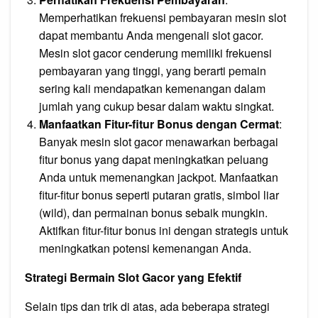
Memperhatikan frekuensi pembayaran mesin slot
dapat membantu Anda mengenali slot gacor.
Mesin slot gacor cenderung memiliki frekuensi
pembayaran yang tinggi, yang berarti pemain
sering kali mendapatkan kemenangan dalam
jumlah yang cukup besar dalam waktu singkat.
Manfaatkan Fitur-fitur Bonus dengan Cermat
:
Banyak mesin slot gacor menawarkan berbagai
fitur bonus yang dapat meningkatkan peluang
Anda untuk memenangkan jackpot. Manfaatkan
fitur-fitur bonus seperti putaran gratis, simbol liar
(wild), dan permainan bonus sebaik mungkin.
Aktifkan fitur-fitur bonus ini dengan strategis untuk
meningkatkan potensi kemenangan Anda.
Strategi Bermain Slot Gacor yang Efektif
Selain tips dan trik di atas, ada beberapa strategi