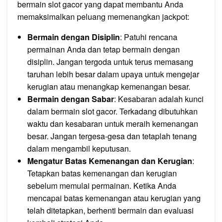
bermain slot gacor yang dapat membantu Anda
memaksimalkan peluang memenangkan jackpot:
Bermain dengan Disiplin
: Patuhi rencana
permainan Anda dan tetap bermain dengan
disiplin. Jangan tergoda untuk terus memasang
taruhan lebih besar dalam upaya untuk mengejar
kerugian atau menangkap kemenangan besar.
Bermain dengan Sabar
: Kesabaran adalah kunci
dalam bermain slot gacor. Terkadang dibutuhkan
waktu dan kesabaran untuk meraih kemenangan
besar. Jangan tergesa-gesa dan tetaplah tenang
dalam mengambil keputusan.
Mengatur Batas Kemenangan dan Kerugian
:
Tetapkan batas kemenangan dan kerugian
sebelum memulai permainan. Ketika Anda
mencapai batas kemenangan atau kerugian yang
telah ditetapkan, berhenti bermain dan evaluasi