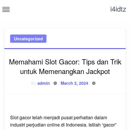
Skip
i4idtz
to
content
Uncategorized
Memahami Slot Gacor: Tips dan Trik
untuk Memenangkan Jackpot
Posted
By
admin
March 2, 2024
on
Slot gacor telah menjadi pusat perhatian dalam
industri perjudian online di Indonesia. Istilah “gacor”