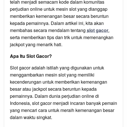
telah menjadi semacam kode dalam komunitas
perjudian online untuk mesin slot yang dianggap
memberikan kemenangan besar secara beruntun
kepada pemainnya. Dalam artikel ini, kita akan
membahas secara mendalam tentang
slot gacor
,
serta memberikan tips dan trik untuk memenangkan
jackpot yang menarik hati.
Apa Itu Slot Gacor?
Slot gacor adalah istilah yang digunakan untuk
menggambarkan mesin slot yang memiliki
kecenderungan untuk memberikan kemenangan
besar atau jackpot secara beruntun kepada
pemainnya. Dalam dunia perjudian online di
Indonesia, slot gacor menjadi incaran banyak pemain
yang mencari cara untuk meraih kemenangan besar
dalam waktu singkat.