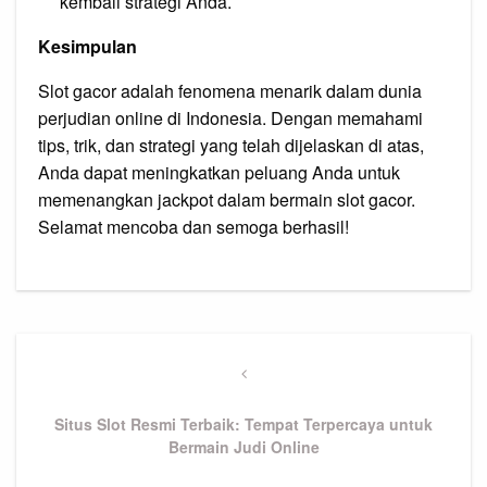
kembali strategi Anda.
Kesimpulan
Slot gacor adalah fenomena menarik dalam dunia
perjudian online di Indonesia. Dengan memahami
tips, trik, dan strategi yang telah dijelaskan di atas,
Anda dapat meningkatkan peluang Anda untuk
memenangkan jackpot dalam bermain slot gacor.
Selamat mencoba dan semoga berhasil!
Post
navigation
Previous
Post
Situs Slot Resmi Terbaik: Tempat Terpercaya untuk
Bermain Judi Online