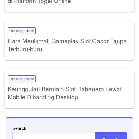
di Platform Togel Online
Uncategorized
Cara Menikmati Gameplay Slot Gacor Tanpa
Terburu-buru
Uncategorized
Keunggulan Bermain Slot Habanero Lewat
Mobile Dibanding Desktop
Search