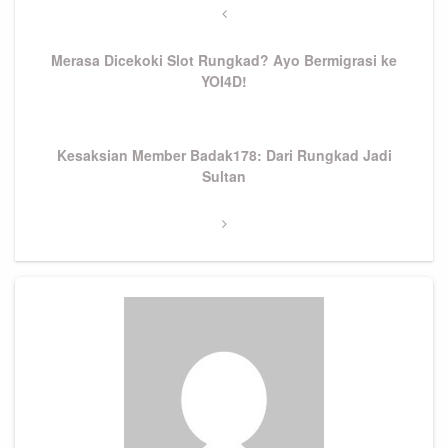
navigation
Previous
Post
Merasa Dicekoki Slot Rungkad? Ayo Bermigrasi ke
YOI4D!
Next
Kesaksian Member Badak178: Dari Rungkad Jadi
Post
Sultan