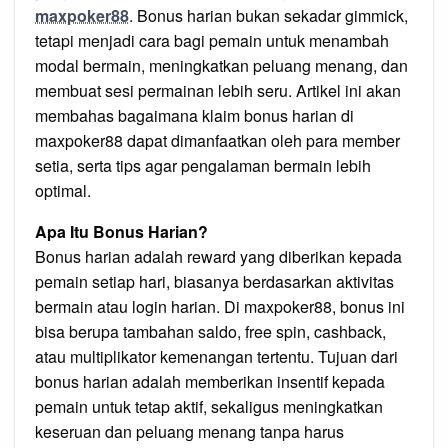
maxpoker88
. Bonus harian bukan sekadar gimmick,
tetapi menjadi cara bagi pemain untuk menambah
modal bermain, meningkatkan peluang menang, dan
membuat sesi permainan lebih seru. Artikel ini akan
membahas bagaimana klaim bonus harian di
maxpoker88 dapat dimanfaatkan oleh para member
setia, serta tips agar pengalaman bermain lebih
optimal.
Apa Itu Bonus Harian?
Bonus harian adalah reward yang diberikan kepada
pemain setiap hari, biasanya berdasarkan aktivitas
bermain atau login harian. Di maxpoker88, bonus ini
bisa berupa tambahan saldo, free spin, cashback,
atau multiplikator kemenangan tertentu. Tujuan dari
bonus harian adalah memberikan insentif kepada
pemain untuk tetap aktif, sekaligus meningkatkan
keseruan dan peluang menang tanpa harus