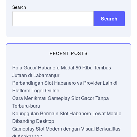
Search
Search
RECENT POSTS
Pola Gacor Habanero Modal 50 Ribu Tembus
Jutaan di Labamanjur
Perbandingan Slot Habanero vs Provider Lain di
Platform Togel Online
Cara Menikmati Gameplay Slot Gacor Tanpa
Terburu-buru
Keunggulan Bermain Slot Habanero Lewat Mobile
Dibanding Desktop
Gameplay Slot Modern dengan Visual Berkualitas
di Angkasa17