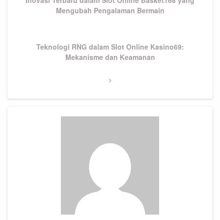
Inovasi Terbaru dalam Slot Online Basket168 yang
Mengubah Pengalaman Bermain
Next
Teknologi RNG dalam Slot Online Kasino69:
Post
Mekanisme dan Keamanan