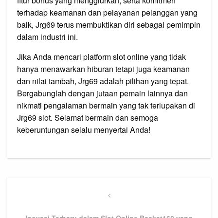
fitur bonus yang menggiurkan, serta komitmen
terhadap keamanan dan pelayanan pelanggan yang
baik, Jrg69 terus membuktikan diri sebagai pemimpin
dalam industri ini.
Jika Anda mencari platform slot online yang tidak
hanya menawarkan hiburan tetapi juga keamanan
dan nilai tambah, Jrg69 adalah pilihan yang tepat.
Bergabunglah dengan jutaan pemain lainnya dan
nikmati pengalaman bermain yang tak terlupakan di
Jrg69 slot. Selamat bermain dan semoga
keberuntungan selalu menyertai Anda!
Post
navigation
Previous
Post