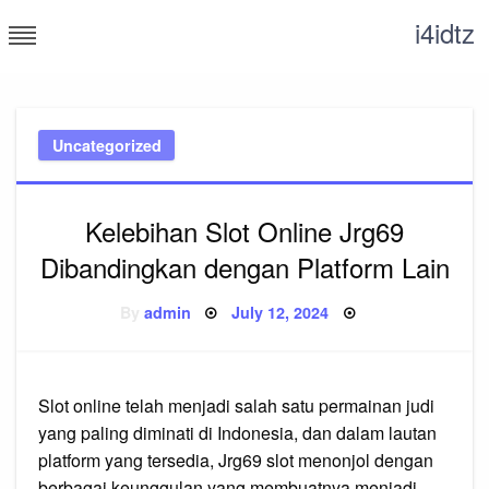
Skip
i4idtz
to
content
Uncategorized
Kelebihan Slot Online Jrg69
Dibandingkan dengan Platform Lain
Posted
By
admin
July 12, 2024
on
Slot online telah menjadi salah satu permainan judi
yang paling diminati di Indonesia, dan dalam lautan
platform yang tersedia, Jrg69 slot menonjol dengan
berbagai keunggulan yang membuatnya menjadi