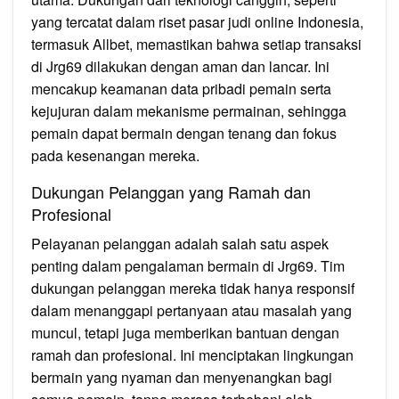
yang tercatat dalam riset pasar judi online Indonesia,
termasuk Allbet, memastikan bahwa setiap transaksi
di Jrg69 dilakukan dengan aman dan lancar. Ini
mencakup keamanan data pribadi pemain serta
kejujuran dalam mekanisme permainan, sehingga
pemain dapat bermain dengan tenang dan fokus
pada kesenangan mereka.
Dukungan Pelanggan yang Ramah dan
Profesional
Pelayanan pelanggan adalah salah satu aspek
penting dalam pengalaman bermain di Jrg69. Tim
dukungan pelanggan mereka tidak hanya responsif
dalam menanggapi pertanyaan atau masalah yang
muncul, tetapi juga memberikan bantuan dengan
ramah dan profesional. Ini menciptakan lingkungan
bermain yang nyaman dan menyenangkan bagi