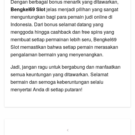
Dengan berbagai bonus menarik yang ditawarkan,
Bengkel69 Slot
jelas menjadi pilihan yang sangat
menguntungkan bagi para pemain judi online di
Indonesia. Dari bonus selamat datang yang
menggoda hingga cashback dan free spins yang
membuat setiap permainan lebih seru, Bengkel69
Slot memastikan bahwa setiap pemain merasakan
pengalaman bermain yang menyenangkan.
Jadi, jangan ragu untuk bergabung dan manfaatkan
semua keuntungan yang ditawarkan. Selamat
bermain dan semoga keberuntungan selalu
menyertai Anda di setiap putaran!
Post
navigation
Previous