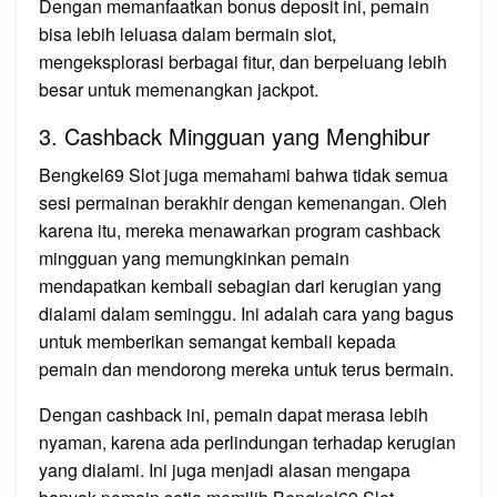
Dengan memanfaatkan bonus deposit ini, pemain
bisa lebih leluasa dalam bermain slot,
mengeksplorasi berbagai fitur, dan berpeluang lebih
besar untuk memenangkan jackpot.
3. Cashback Mingguan yang Menghibur
Bengkel69 Slot juga memahami bahwa tidak semua
sesi permainan berakhir dengan kemenangan. Oleh
karena itu, mereka menawarkan program cashback
mingguan yang memungkinkan pemain
mendapatkan kembali sebagian dari kerugian yang
dialami dalam seminggu. Ini adalah cara yang bagus
untuk memberikan semangat kembali kepada
pemain dan mendorong mereka untuk terus bermain.
Dengan cashback ini, pemain dapat merasa lebih
nyaman, karena ada perlindungan terhadap kerugian
yang dialami. Ini juga menjadi alasan mengapa