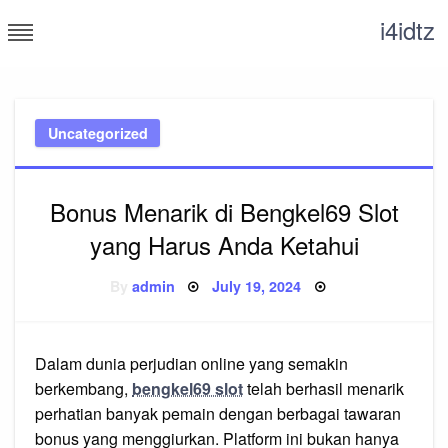
Skip
i4idtz
to
content
Uncategorized
Bonus Menarik di Bengkel69 Slot
yang Harus Anda Ketahui
Posted
By
admin
July 19, 2024
on
Dalam dunia perjudian online yang semakin
berkembang,
bengkel69 slot
telah berhasil menarik
perhatian banyak pemain dengan berbagai tawaran
bonus yang menggiurkan. Platform ini bukan hanya