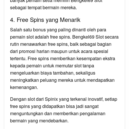
banyak pemain setia memilih Bengkel69 Slot
sebagai tempat bermain mereka.
4. Free Spins yang Menarik
Salah satu bonus yang paling dinanti oleh para
pemain slot adalah free spins. Bengkel69 Slot secara
rutin menawarkan free spins, baik sebagai bagian
dari promosi harian maupun untuk acara spesial
tertentu. Free spins memberikan kesempatan ekstra
kepada pemain untuk memutar slot tanpa
mengeluarkan biaya tambahan, sekaligus
meningkatkan peluang mereka untuk mendapatkan
kemenangan.
Dengan slot dari Spinix yang terkenal inovatif, setiap
free spins yang didapatkan bisa jadi sangat
menguntungkan dan memberikan pengalaman
bermain yang mendebarkan.