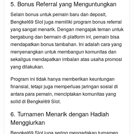
5. Bonus Referral yang Menguntungkan
Selain bonus untuk pemain baru dan deposit,
Bengkel69 Slot juga memiliki program bonus referral
yang sangat menarik. Dengan mengajak teman untuk
bergabung dan bermain di platform ini, pemain bisa
mendapatkan bonus tambahan. Ini adalah cara yang
menyenangkan untuk membangun komunitas dan
sekaligus mendapatkan imbalan atas usaha promosi
yang dilakukan.
Program ini tidak hanya memberikan keuntungan
finansial, tetapi juga memperluas jaringan sosial di
antara para pemain, menciptakan komunitas yang
solid di Bengkel69 Slot.
6. Turnamen Menarik dengan Hadiah
Menggiurkan
Bengkel69 Slot juga sering mengadakan turnamen