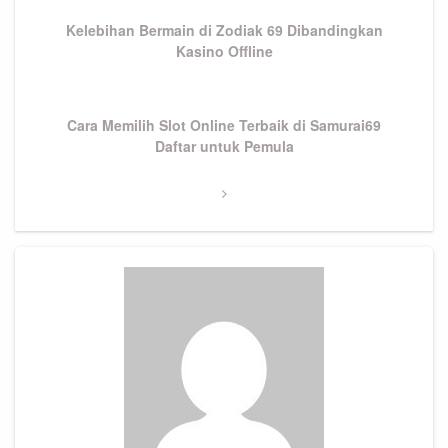
Post
Kelebihan Bermain di Zodiak 69 Dibandingkan
Kasino Offline
Next
Cara Memilih Slot Online Terbaik di Samurai69
Post
Daftar untuk Pemula