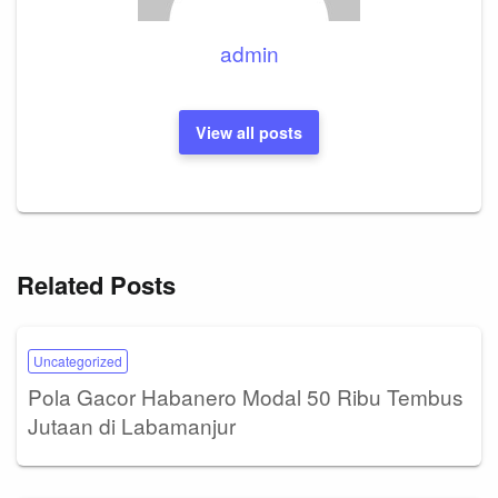
admin
View all posts
Related Posts
Uncategorized
Pola Gacor Habanero Modal 50 Ribu Tembus
Jutaan di Labamanjur