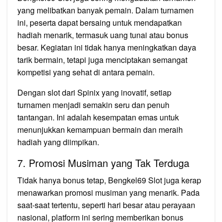
yang melibatkan banyak pemain. Dalam turnamen
ini, peserta dapat bersaing untuk mendapatkan
hadiah menarik, termasuk uang tunai atau bonus
besar. Kegiatan ini tidak hanya meningkatkan daya
tarik bermain, tetapi juga menciptakan semangat
kompetisi yang sehat di antara pemain.
Dengan slot dari Spinix yang inovatif, setiap
turnamen menjadi semakin seru dan penuh
tantangan. Ini adalah kesempatan emas untuk
menunjukkan kemampuan bermain dan meraih
hadiah yang diimpikan.
7. Promosi Musiman yang Tak Terduga
Tidak hanya bonus tetap, Bengkel69 Slot juga kerap
menawarkan promosi musiman yang menarik. Pada
saat-saat tertentu, seperti hari besar atau perayaan
nasional, platform ini sering memberikan bonus